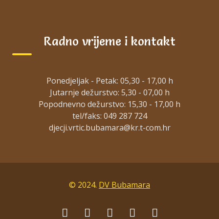
Natječaj za odgojitelja/icu na određeno
kol 3, 2026
Radno vrijeme i kontakt
Natječaj za odgojitelje_neodređeno
Ponedjeljak - Petak: 05,30 - 17,00 h
srp 22, 2026
Jutarnje dežurstvo: 5,30 - 07,00 h
Popodnevno dežurstvo: 15,30 - 17,00 h
tel/faks: 049 287 724
Obavijest kandidatima natječaja za
odgojitelja_određeno
© 2024.
DV Bubamara