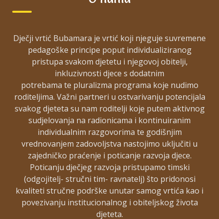
RADIONICA
FOLKLORAŠI
GRIZBIZ
NA JURJEVU
Dječji vrtić Bubamara je vrtić koji njeguje suvremene
U GORNJOJ
pedagoške principe poput individualiziranog
pristupa svakom djetetu i njegovoj obitelji,
STUBICI
Pretraga
inkluzivnosti djece s dodatnim
Pretraga
potrebama te pluralizma programa koje nudimo
roditeljima. Važni partneri u ostvarivanju potencijala
svakog djeteta su nam roditelji koje putem aktivnog
sudjelovanja na radionicama i kontinuiranim
NAŠE ZNAČAJKE
individualnim razgovorima te godišnjim
vrednovanjem zadovoljstva nastojimo uključiti u
zajedničko praćenje i poticanje razvoja djece.
Poticanju dječjeg razvoja pristupamo timski
(odgojitelj- stručni tim- ravnatelj) što pridonosi
kvaliteti stručne podrške unutar samog vrtića kao i
povezivanju institucionalnog i obiteljskog života
djeteta.