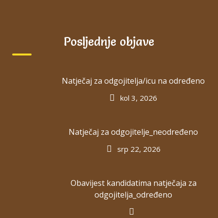
Ugodnim odgajateljicama
Prekrasnom mjestu
Posljednje objave
Pristupačnim planovima
Natječaj za odgojitelja/icu na određeno
Prirodnom učenju
kol 3, 2026
Dnevnim obrocima
Natječaj za odgojitelje_neodređeno
srp 22, 2026
Obavijest kandidatima natječaja za
odgojitelja_određeno
ZADNJE OBJAVE