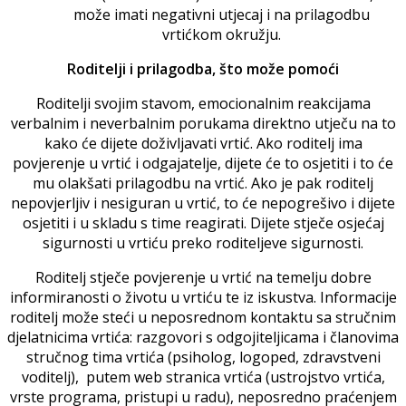
može imati negativni utjecaj i na prilagodbu
vrtićkom okružju.
Roditelji i prilagodba, što može pomoći
Roditelji svojim stavom, emocionalnim reakcijama
verbalnim i neverbalnim porukama direktno utječu na to
kako će dijete doživljavati vrtić. Ako roditelj ima
povjerenje u vrtić i odgajatelje, dijete će to osjetiti i to će
mu olakšati prilagodbu na vrtić. Ako je pak roditelj
nepovjerljiv i nesiguran u vrtić, to će nepogrešivo i dijete
osjetiti i u skladu s time reagirati. Dijete stječe osjećaj
sigurnosti u vrtiću preko roditeljeve sigurnosti.
Roditelj stječe povjerenje u vrtić na temelju dobre
informiranosti o životu u vrtiću te iz iskustva. Informacije
roditelj može steći u neposrednom kontaktu sa stručnim
djelatnicima vrtića: razgovori s odgojiteljicama i članovima
stručnog tima vrtića (psiholog, logoped, zdravstveni
voditelj), putem web stranica vrtića (ustrojstvo vrtića,
vrste programa, pristupi u radu), neposredno praćenjem