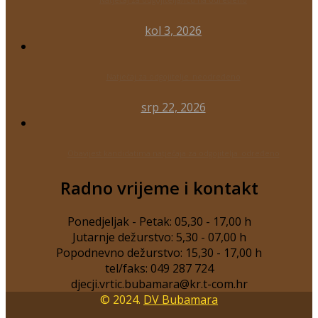
Natječaj za odgojitelja/icu na određeno
kol 3, 2026
Natječaj za odgojitelje_neodređeno
srp 22, 2026
Obavijest kandidatima natječaja za odgojitelja_određeno
Radno vrijeme i kontakt
Ponedjeljak - Petak: 05,30 - 17,00 h
Jutarnje dežurstvo: 5,30 - 07,00 h
Popodnevno dežurstvo: 15,30 - 17,00 h
tel/faks: 049 287 724
© 2024.
DV Bubamara