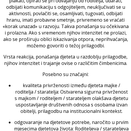
plakati, opirati se pri odvajanju od roditelja, udarati,
odbijati komunikaciju s odgojiteljem, neuključivati se u
aktivnosti, povlačiti se, osamljivati, tugovati, odbijati
hranu, imati probavne smetnje, privremeno se vraćati
«korak unazad» u razvoju. Takva ponašanja su očekivana
i prolazna. Ako s vremenom njihov intenzitet ne prolazi,
ako se proširuju oblici iskazivanja otpora, neprihvaćanja,
možemo govoriti o težoj prilagodbi.
Vrsta reakcija, ponašanja djeteta u razdoblju prilagodbe,
njihov intenzitet i trajanje ovise o različitim čimbenicima.
Posebno su značajni:
kvaliteta privrženosti između djeteta majke /
roditelja / staratelja: Ostvarena sigurna privrženost
s majkom / roditeljem / starateljem olakšava djetetu
uspostavljanje društvenih odnosa s osobama izvan
obitelji, prilagodbu na institucionalni kontekst.
odgovaranje na djetetove potrebe, naročito u prvim
mjesecima djetetova života: Roditeljeva / starateljeva