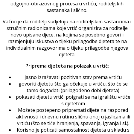
odgojno-obrazovnog procesa u vrtiću, roditeljskih
sastanaka i slično.
Važno je da roditelji sudjeluju na roditeljskim sastancima i
stručnim radionicama koje vrtić organizira za roditelje
novo upisane djece, na kojima se posebno govori i
razmjenjuju iskustva o tijeku prilagodbe djeteta te na
individualnim razgovorima o tijeku prilagodbe njegova
djeteta.
Priprema djeteta na polazak u vrtić:
jasno izražavati pozitivan stav prema vrtiću
govoriti djetetu što ga očekuje u vrtiću, što će se
tamo događati (prilagođeno dobi djeteta)
pokazati djetetu vrtić, poigrati se na igralištu vrtiće
s djetetom
Možete postepeno pripremati dijete na raspored
aktivnosti i dnevnu rutinu sličnu onoj u jaslicama ili
vrtiću (što se tiče hranjenja, spavanja, igranja i sl.).
Korisno je poticati samostalnost djeteta u skladu s