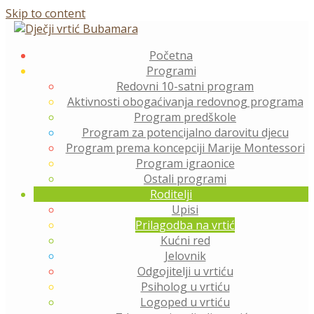
Skip to content
Početna
Programi
Redovni 10-satni program
Aktivnosti obogaćivanja redovnog programa
Program predškole
Program za potencijalno darovitu djecu
Program prema koncepciji Marije Montessori
Program igraonice
Ostali programi
Roditelji
Upisi
Prilagodba na vrtić
Kućni red
Jelovnik
Odgojitelji u vrtiću
Psiholog u vrtiću
Logoped u vrtiću