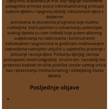
Dječji vrtić Bubamara je vrtić koji njeguje suvremene
pedagoške principe poput individualiziranog pristupa
svakom djetetu i njegovoj obitelji, inkluzivnosti djece s
dodatnim
potrebama te pluralizma programa koje nudimo
roditeljima. Važni partneri u ostvarivanju potencijala
svakog djeteta su nam roditelji koje putem aktivnog
sudjelovanja na radionicama i kontinuiranim
individualnim razgovorima te godišnjim vrednovanjem
zadovoljstva nastojimo uključiti u zajedničko praćenje i
poticanje razvoja djece. Poticanju dječjeg razvoja
pristupamo timski (odgojitelj- stručni tim- ravnatelj) što
pridonosi kvaliteti stručne podrške unutar samog vrtića
kao i povezivanju institucionalnog i obiteljskog života
djeteta.
Posljednje objave