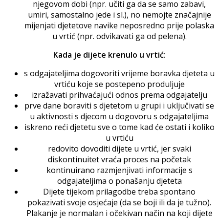
njegovom dobi (npr. učiti ga da se samo zabavi,
umiri, samostalno jede i sl.), no nemojte značajnije
mijenjati djetetove navike neposredno prije polaska
u vrtić (npr. odvikavati ga od pelena).
Kada je dijete krenulo u vrtić:
s odgajateljima dogovoriti vrijeme boravka djeteta u
vrtiću koje se postepeno produljuje
izražavati prihvaćajući odnos prema odgajatelju
prve dane boraviti s djetetom u grupi i uključivati se
u aktivnosti s djecom u dogovoru s odgajateljima
iskreno reći djetetu sve o tome kad će ostati i koliko
u vrtiću
redovito dovoditi dijete u vrtić, jer svaki
diskontinuitet vraća proces na početak
kontinuirano razmjenjivati informacije s
odgajateljima o ponašanju djeteta
Dijete tijekom prilagodbe treba spontano
pokazivati svoje osjećaje (da se boji ili da je tužno).
Plakanje je normalan i očekivan način na koji dijete