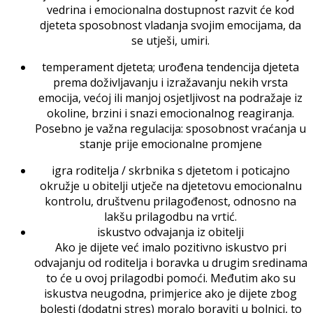
vedrina i emocionalna dostupnost razvit će kod
djeteta sposobnost vladanja svojim emocijama, da
se utješi, umiri.
temperament djeteta; urođena tendencija djeteta
prema doživljavanju i izražavanju nekih vrsta
emocija, većoj ili manjoj osjetljivost na podražaje iz
okoline, brzini i snazi emocionalnog reagiranja.
Posebno je važna regulacija: sposobnost vraćanja u
stanje prije emocionalne promjene
igra roditelja / skrbnika s djetetom i poticajno
okružje u obitelji utječe na djetetovu emocionalnu
kontrolu, društvenu prilagođenost, odnosno na
lakšu prilagodbu na vrtić.
iskustvo odvajanja iz obitelji
Ako je dijete već imalo pozitivno iskustvo pri
odvajanju od roditelja i boravka u drugim sredinama
to će u ovoj prilagodbi pomoći. Međutim ako su
iskustva neugodna, primjerice ako je dijete zbog
bolesti (dodatni stres) moralo boraviti u bolnici, to