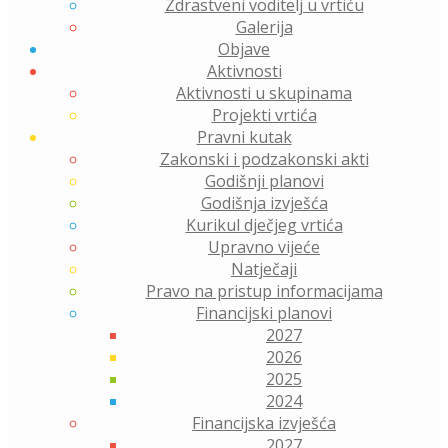
Zdrastveni voditelj u vrtiću
Galerija
Objave
Aktivnosti
Aktivnosti u skupinama
Projekti vrtića
Pravni kutak
Zakonski i podzakonski akti
Godišnji planovi
Godišnja izvješća
Kurikul dječjeg vrtića
Upravno vijeće
Natječaji
Pravo na pristup informacijama
Financijski planovi
2027
2026
2025
2024
Financijska izvješća
2027