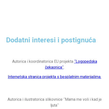
Dodatni interesi i postignuća
Autorica i koordinatorica EU projekta
˝Logopedska
čekaonica˝
.
Internetska stranica projekta s besplatnim materijalima.
Autorica i ilustratorica slikovnice ˝Mama me voli i kad je
ljuta˝