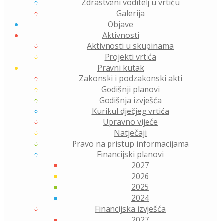
Zdrastveni voditelj u vrtiću
Galerija
Objave
Aktivnosti
Aktivnosti u skupinama
Projekti vrtića
Pravni kutak
Zakonski i podzakonski akti
Godišnji planovi
Godišnja izvješća
Kurikul dječjeg vrtića
Upravno vijeće
Natječaji
Pravo na pristup informacijama
Financijski planovi
2027
2026
2025
2024
Financijska izvješća
2027