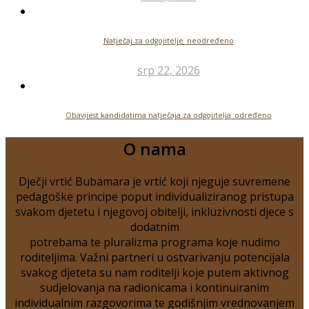
Natječaj za odgojitelje_neodređeno
srp 22, 2026
Obavijest kandidatima natječaja za odgojitelja_određeno
O nama
Dječji vrtić Bubamara je vrtić koji njeguje suvremene
pedagoške principe poput individualiziranog pristupa
svakom djetetu i njegovoj obitelji, inkluzivnosti djece s
dodatnim
potrebama te pluralizma programa koje nudimo
roditeljima. Važni partneri u ostvarivanju potencijala
svakog djeteta su nam roditelji koje putem aktivnog
sudjelovanja na radionicama i kontinuiranim
individualnim razgovorima te godišnjim vrednovanjem