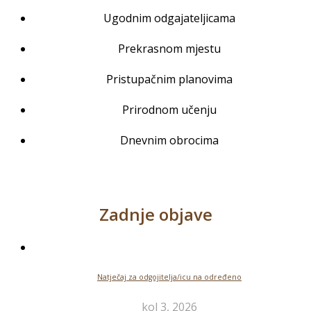
Ugodnim odgajateljicama
Prekrasnom mjestu
Pristupačnim planovima
Prirodnom učenju
Dnevnim obrocima
Zadnje objave
Natječaj za odgojitelja/icu na određeno
kol 3, 2026