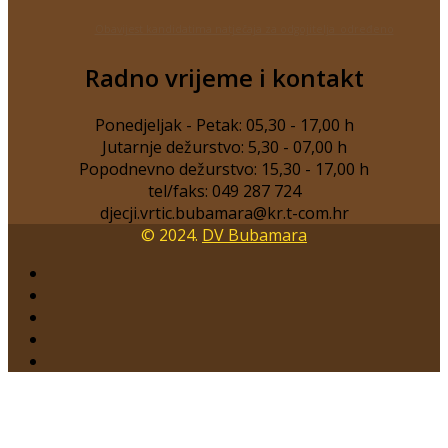
Obavijest kandidatima natječaja za odgojitelja_određeno
Radno vrijeme i kontakt
Ponedjeljak - Petak: 05,30 - 17,00 h
Jutarnje dežurstvo: 5,30 - 07,00 h
Popodnevno dežurstvo: 15,30 - 17,00 h
tel/faks: 049 287 724
© 2024.
DV Bubamara