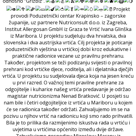
odnosno “Grizbiz”.
Projekt
provodi Poduzetnički centar Krapinsko – zagorske
županije, uz partnere Nutriconsult d.o.o. iz Zagreba,
Institut Allergosan GmbH iz Graza te Vrtić Ivana Glinška
iz Maribora. U projektu sudjeluju dva hrvatska, dva
slovenska i dva austrijska vrtića. Cilj projekta je poticanje
poduzetničkih vještina u vrtićkoj dobi kroz edukativne i
praktične radionice vezane uz pravilnu prehranu.
Također, projektom se teži podizanju svijesti o pravilnoj
prehrani kod vrtićke djece, roditelja, ali i djelatnika dječjih
vrtića. U projektu su sudjelovala djeca koja na jesen kreću
u prvi razred. O važnoj temi pravilne prehrane za
odgojitelje i kuharice našeg vrtića predavanje je održao
magistar nutricionizma Nenad Bratković. U posjeti su
nam bile i četiri odgojiteljice iz vrtića u Mariboru u kojem
će se radionica također održati. Zahvaljujemo im se na
pozivu u njihov vrtić na radionicu koji smo rado prihvatili.
Bila je to prilika da razmijenimo iskustva rada u vrtiću i
uvjetima u vrtićima općenito između dvije države.
Zahvaljujemo gospodinu Miroslavu Macanu iz