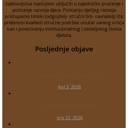
zadovoljstva nastojimo uključiti u zajedničko praćenje i
poticanje razvoja djece. Poticanju dječjeg razvoja
pristupamo timski (odgojitelj- stručni tim- ravnatelj) što
pridonosi kvaliteti stručne podrške unutar samog vrtića
kao i povezivanju institucionalnog i obiteljskog života
djeteta.
Posljednje objave
Natječaj za odgojitelja/icu na određeno
kol 3, 2026
Natječaj za odgojitelje_neodređeno
srp 22, 2026