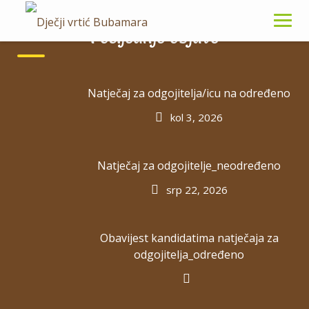
Skip
to
Posljednje objave
content
Natječaj za odgojitelja/icu na određeno
Godišnji planovi
kol 3, 2026
Natječaj za odgojitelje_neodređeno
srp 22, 2026
Godišnji plan i program rada DV BUBAMARA za
2025./2026.
Godišnji plan i program rada za 2024./2025.
Obavijest kandidatima natječaja za
odgojitelja_određeno
Godišnji-plan-i-program-za-2023.-2024.
Godišnji-plan-i-program-za-2022.-2023.