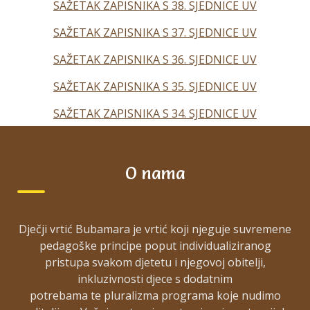
SAŽETAK ZAPISNIKA S 38. SJEDNICE UV
SAŽETAK ZAPISNIKA S 37. SJEDNICE UV
SAŽETAK ZAPISNIKA S 36. SJEDNICE UV
SAŽETAK ZAPISNIKA S 35. SJEDNICE UV
SAŽETAK ZAPISNIKA S 34. SJEDNICE UV
SAŽETAK ZAPISNIKA S 33. SJEDNICE UV
SAŽETAK ZAPISNIKA S 32. SJEDNICE UV
O nama
SAŽETAK ZAPISNIKA S 31. SJEDNICE UV
SAŽETAK ZAPISNIKA S 30. SJEDNICE UV
Dječji vrtić Bubamara je vrtić koji njeguje suvremene
pedagoške principe poput individualiziranog
SAŽETAK ZAPISNIKA S 29. SJEDNICE UV
pristupa svakom djetetu i njegovoj obitelji,
SAŽETAK ZAPISNIKA S 28. SJEDNICE UV
inkluzivnosti djece s dodatnim
potrebama te pluralizma programa koje nudimo
SAŽETAK ZAPISNIKA S 27. SJEDNICE UV