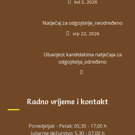
kol 3, 2026
SAŽETAK ZAPISNIKA S 15. SJEDNICE UV
SAŽETAK ZAPISNIKA S 14. SJEDNICE UV
Natječaj za odgojitelje_neodređeno
SAŽETAK ZAPISNIKA S 13. SJEDNICE UV
srp 22, 2026
SAŽETAK ZAPISNIKA S 12. SJEDNICE UV
SAŽETAK ZAPISNIKA S 11. SJEDNICE UV
Obavijest kandidatima natječaja za
SAŽETAK ZAPISNIKA S 10. SJEDNICE UV
odgojitelja_određeno
SAŽETAK ZAPISNIKA S 9. SJEDNICE UV
SAŽETAK ZAPISNIKA S 8. SJEDNICE UV
SAŽETAK ZAPISNIKA S 7. SJEDNICE UV
Radno vrijeme i kontakt
SAŽETAK ZAPISNIKA S 6. SJEDNICE UV
SAŽETAK ZAPISNIKA S 5. SJEDNICE UV
Ponedjeljak - Petak: 05,30 - 17,00 h
SAŽETAK ZAPISNIKA S 4. SJEDNICE UV
Jutarnje dežurstvo: 5,30 - 07,00 h