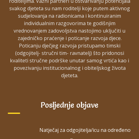
roditeljima. Važni partneri u ostvarivanju potencijala
svakog djeteta su nam roditelji koje putem aktivnog
SAŽETAK ZAPISNIKA S 26. SJEDNICE UV
sudjelovanja na radionicama i kontinuiranim
SAŽETAK ZAPISNIKA S 25. SJEDNICE UV
individualnim razgovorima te godišnjim
vrednovanjem zadovoljstva nastojimo uključiti u
SAŽETAK ZAPISNIKA S 24. SJEDNICE UV
zajedničko praćenje i poticanje razvoja djece.
SAŽETAK ZAPISNIKA S 23. SJEDNICE UV
Poticanju dječjeg razvoja pristupamo timski
(odgojitelj- stručni tim- ravnatelj) što pridonosi
SAŽETAK ZAPISNIKA S 22. SJEDNICE UV
kvaliteti stručne podrške unutar samog vrtića kao i
povezivanju institucionalnog i obiteljskog života
SAŽETAK ZAPISNIKA S 21. SJEDNICE UV
djeteta.
SAŽETAK ZAPISNIKA S 20. SJEDNICE UV
SAŽETAK ZAPISNIKA S 19. SJEDNICE UV
Posljednje objave
SAŽETAK ZAPISNIKA S 18. SJEDNICE UV
SAŽETAK ZAPISNIKA S 17. SJEDNICE UV
SAŽETAK ZAPISNIKA S 16. SJEDNICE UV
Natječaj za odgojitelja/icu na određeno