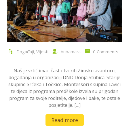
Događaji
,
Vijesti
bubamara
0 Comments
Naš je vrtić imao čast otvoriti Zimsku avanturu,
događanja u organizaciji DND Donja Stubica. Starije
skupine Srčeka i Točkice, Montessori skupina Lavići
te djeca iz programa predškole izvela su prigodan
program za svoje roditelje, djedove i bake, te ostale
posjetitelje.
[…]
Read more