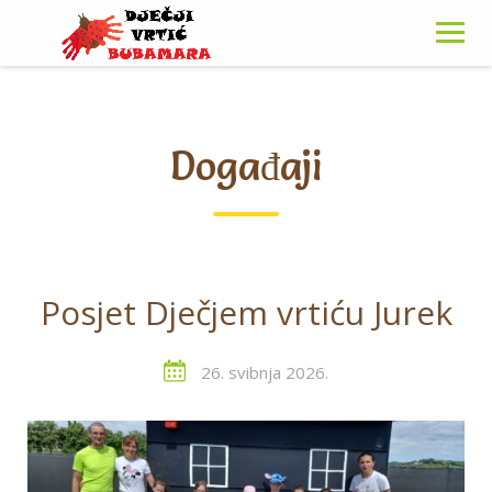
Skip
to
content
Događaji
Posjet Dječjem vrtiću Jurek
26. svibnja 2026.