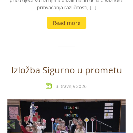
priču djeca su na njima blizak način učila o važnosti
prihvaćanja različitosti,
[…]
Read more
Izložba Sigurno u prometu
3. travnja 2026.