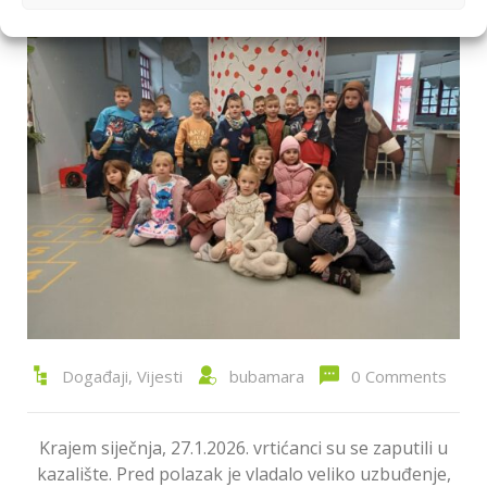
Događaji
,
Vijesti
bubamara
0 Comments
Krajem siječnja, 27.1.2026. vrtićanci su se zaputili u
kazalište. Pred polazak je vladalo veliko uzbuđenje,