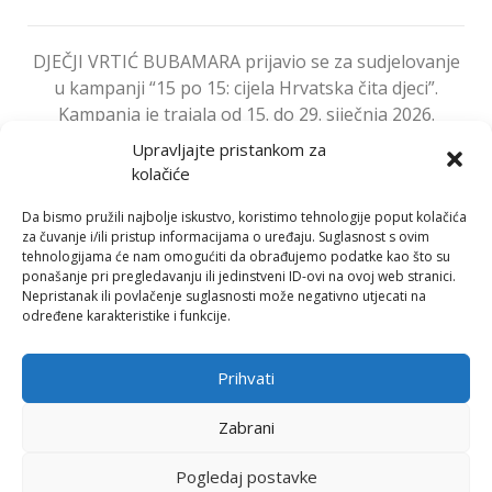
DJEČJI VRTIĆ BUBAMARA prijavio se za sudjelovanje
u kampanji “15 po 15: cijela Hrvatska čita djeci”.
Kampanja je trajala od 15. do 29. siječnja 2026.
godine. Djeci smo svakodnevno čitali u vrtiću, a i
Upravljajte pristankom za
roditelji su s djecom čitali kod
[…]
kolačiće
Da bismo pružili najbolje iskustvo, koristimo tehnologije poput kolačića
Read more
za čuvanje i/ili pristup informacijama o uređaju. Suglasnost s ovim
tehnologijama će nam omogućiti da obrađujemo podatke kao što su
ponašanje pri pregledavanju ili jedinstveni ID-ovi na ovoj web stranici.
Nepristanak ili povlačenje suglasnosti može negativno utjecati na
određene karakteristike i funkcije.
Prihvati
Bili smo u kazalištu
Zabrani
Pogledaj postavke