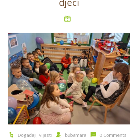
djeci
Događaji
,
Vijesti
bubamara
0 Comments