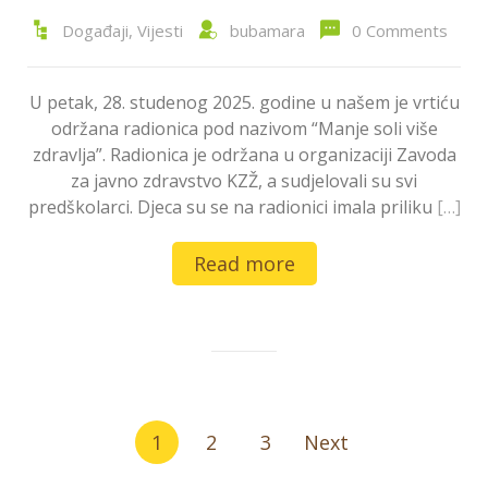
Događaji
,
Vijesti
bubamara
0 Comments
U petak, 28. studenog 2025. godine u našem je vrtiću
održana radionica pod nazivom “Manje soli više
zdravlja”. Radionica je održana u organizaciji Zavoda
za javno zdravstvo KZŽ, a sudjelovali su svi
predškolarci. Djeca su se na radionici imala priliku
[…]
Read more
Brojevi
1
2
3
Next
stranica
objava