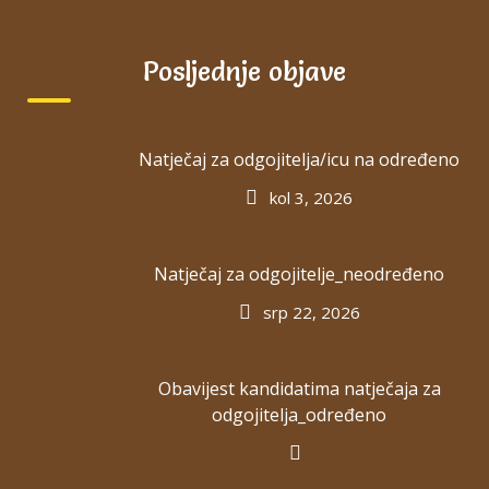
Prekrasnom mjestu
Posljednje objave
Pristupačnim planovima
Natječaj za odgojitelja/icu na određeno
Prirodnom učenju
kol 3, 2026
Dnevnim obrocima
Natječaj za odgojitelje_neodređeno
srp 22, 2026
Obavijest kandidatima natječaja za
odgojitelja_određeno
ZADNJE OBJAVE