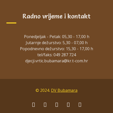
Natječaj za odgojitelja/icu na određeno
kol 3, 2026
Radno vrijeme i kontakt
Natječaj za odgojitelje_neodređeno
Ponedjeljak - Petak: 05,30 - 17,00 h
srp 22, 2026
Jutarnje dežurstvo: 5,30 - 07,00 h
Popodnevno dežurstvo: 15,30 - 17,00 h
tel/faks: 049 287 724
Obavijest kandidatima natječaja za
odgojitelja_određeno
© 2024.
DV Bubamara