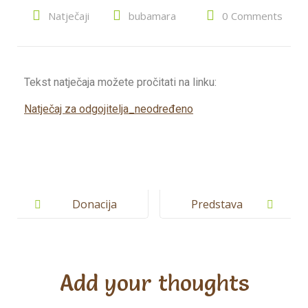
Natječaji
bubamara
0 Comments
Tekst natječaja možete pročitati na linku:
Natječaj za odgojitelja_neodređeno
Donacija
Predstava
meda
Djed voli
repu
Add your thoughts