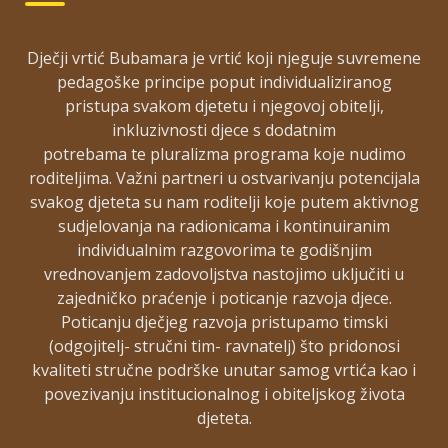
Dječji vrtić Bubamara je vrtić koji njeguje suvremene
pedagoške principe poput individualiziranog
pristupa svakom djetetu i njegovoj obitelji,
Pretraga
inkluzivnosti djece s dodatnim
Pretraga
potrebama te pluralizma programa koje nudimo
roditeljima. Važni partneri u ostvarivanju potencijala
svakog djeteta su nam roditelji koje putem aktivnog
sudjelovanja na radionicama i kontinuiranim
NAŠE ZNAČAJKE
individualnim razgovorima te godišnjim
vrednovanjem zadovoljstva nastojimo uključiti u
zajedničko praćenje i poticanje razvoja djece.
Poticanju dječjeg razvoja pristupamo timski
(odgojitelj- stručni tim- ravnatelj) što pridonosi
kvaliteti stručne podrške unutar samog vrtića kao i
povezivanju institucionalnog i obiteljskog života
djeteta.
Ugodnim odgajateljicama