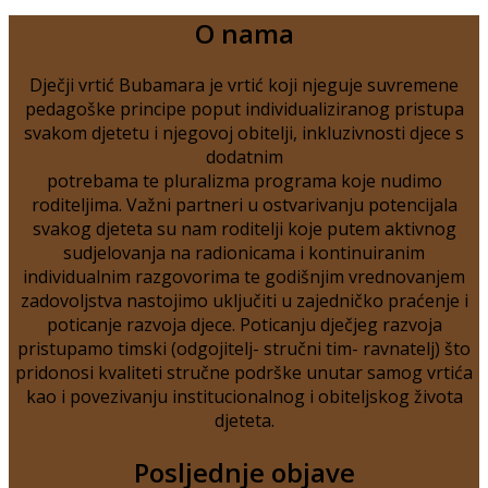
O nama
Dječji vrtić Bubamara je vrtić koji njeguje suvremene
pedagoške principe poput individualiziranog pristupa
svakom djetetu i njegovoj obitelji, inkluzivnosti djece s
dodatnim
potrebama te pluralizma programa koje nudimo
roditeljima. Važni partneri u ostvarivanju potencijala
svakog djeteta su nam roditelji koje putem aktivnog
sudjelovanja na radionicama i kontinuiranim
individualnim razgovorima te godišnjim vrednovanjem
zadovoljstva nastojimo uključiti u zajedničko praćenje i
poticanje razvoja djece. Poticanju dječjeg razvoja
pristupamo timski (odgojitelj- stručni tim- ravnatelj) što
pridonosi kvaliteti stručne podrške unutar samog vrtića
kao i povezivanju institucionalnog i obiteljskog života
djeteta.
Posljednje objave