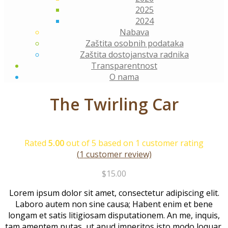
2025
2024
Nabava
Zaštita osobnih podataka
Zaštita dostojanstva radnika
Transparentnost
O nama
The Twirling Car
Rated
5.00
out of 5 based on
1
customer rating
(
1
customer review)
$
15.00
Lorem ipsum dolor sit amet, consectetur adipiscing elit.
Laboro autem non sine causa; Habent enim et bene
longam et satis litigiosam disputationem. An me, inquis,
tam amentem putas, ut apud imperitos isto modo loquar.