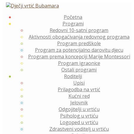
Skip
to
Početna
content
Programi
Redovni 10-satni program
Aktivnosti obogaćivanja redovnog programa
Program predškole
Program za potencijalno darovitu djecu
Program prema koncepciji Marije Montessori
Program igraonice
Ostali programi
Roditelji
Upisi
Prilagodba na vrtić
Kućni red
Jelovnik
Odgojitelji u vrtiću
Psiholog u vrtiću
Logoped u vrtiću
Zdrastveni voditelj u vrtiću