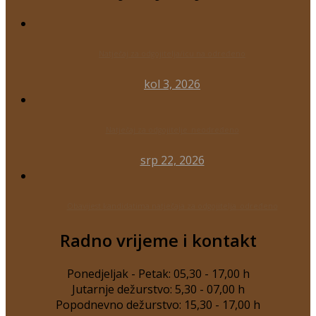
Natječaj za odgojitelja/icu na određeno
kol 3, 2026
Natječaj za odgojitelje_neodređeno
srp 22, 2026
Obavijest kandidatima natječaja za odgojitelja_određeno
Radno vrijeme i kontakt
Ponedjeljak - Petak: 05,30 - 17,00 h
Jutarnje dežurstvo: 5,30 - 07,00 h
Popodnevno dežurstvo: 15,30 - 17,00 h