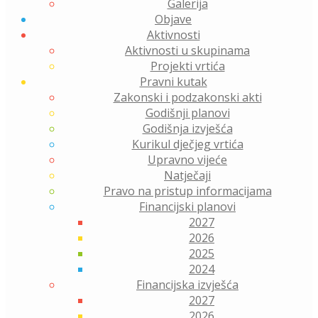
Galerija
Objave
Aktivnosti
Aktivnosti u skupinama
Projekti vrtića
Pravni kutak
Zakonski i podzakonski akti
Godišnji planovi
Godišnja izvješća
Kurikul dječjeg vrtića
Upravno vijeće
Natječaji
Pravo na pristup informacijama
Financijski planovi
2027
2026
2025
2024
Financijska izvješća
2027
2026