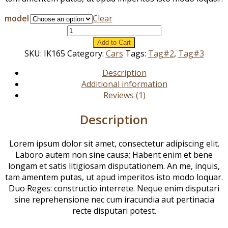
model
Clear
The
Twirling
Add to Cart
Car
SKU:
IK165
Category:
Cars
Tags:
Tag#2
,
Tag#3
quantity
Description
Additional information
Reviews (1)
Description
Lorem ipsum dolor sit amet, consectetur adipiscing elit.
Laboro autem non sine causa; Habent enim et bene
longam et satis litigiosam disputationem. An me, inquis,
tam amentem putas, ut apud imperitos isto modo loquar.
Duo Reges: constructio interrete. Neque enim disputari
sine reprehensione nec cum iracundia aut pertinacia
recte disputari potest.