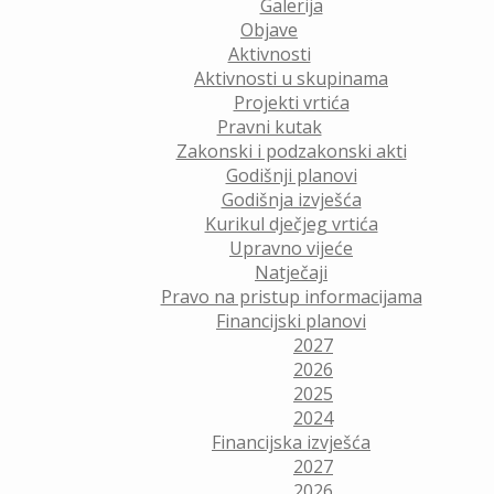
Galerija
Objave
Aktivnosti
Aktivnosti u skupinama
Projekti vrtića
Pravni kutak
Zakonski i podzakonski akti
Godišnji planovi
Godišnja izvješća
Kurikul dječjeg vrtića
Upravno vijeće
Natječaji
Pravo na pristup informacijama
Financijski planovi
2027
2026
2025
2024
Financijska izvješća
2027
2026