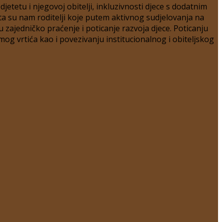
etetu i njegovoj obitelji, inkluzivnosti djece s dodatnim
ta su nam roditelji koje putem aktivnog sudjelovanja na
zajedničko praćenje i poticanje razvoja djece. Poticanju
mog vrtića kao i povezivanju institucionalnog i obiteljskog