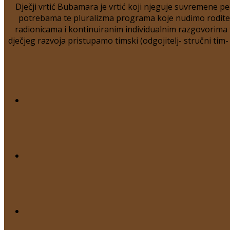
Dječji vrtić Bubamara je vrtić koji njeguje suvremene pe
potrebama te pluralizma programa koje nudimo roditelji
radionicama i kontinuiranim individualnim razgovorima t
dječjeg razvoja pristupamo timski (odgojitelj- stručni tim