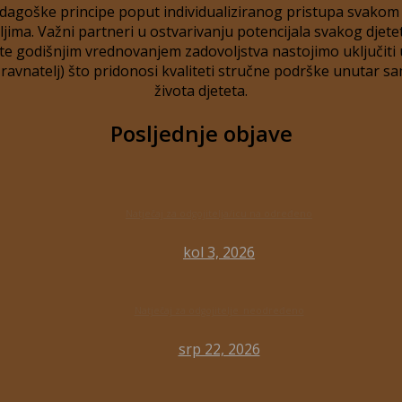
dagoške principe poput individualiziranog pristupa svakom dj
ma. Važni partneri u ostvarivanju potencijala svakog djete
e godišnjim vrednovanjem zadovoljstva nastojimo uključiti u 
- ravnatelj) što pridonosi kvaliteti stručne podrške unutar sa
života djeteta.
Posljednje objave
Natječaj za odgojitelja/icu na određeno
kol 3, 2026
Natječaj za odgojitelje_neodređeno
srp 22, 2026