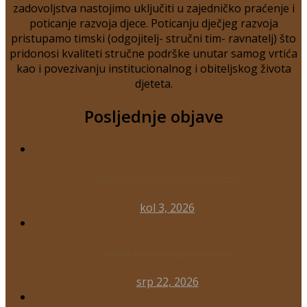
zadovoljstva nastojimo uključiti u zajedničko praćenje i
poticanje razvoja djece. Poticanju dječjeg razvoja
pristupamo timski (odgojitelj- stručni tim- ravnatelj) što
pridonosi kvaliteti stručne podrške unutar samog vrtića
kao i povezivanju institucionalnog i obiteljskog života
djeteta.
Posljednje objave
Natječaj za odgojitelja/icu na određeno
kol 3, 2026
Natječaj za odgojitelje_neodređeno
srp 22, 2026