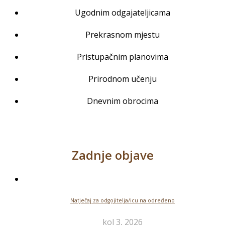
Ugodnim odgajateljicama
Prekrasnom mjestu
Pristupačnim planovima
Prirodnom učenju
Dnevnim obrocima
Zadnje objave
Natječaj za odgojitelja/icu na određeno
kol 3, 2026