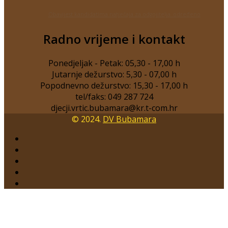
Obavijest kandidatima natječaja za odgojitelja_određeno
Radno vrijeme i kontakt
Ponedjeljak - Petak: 05,30 - 17,00 h
Jutarnje dežurstvo: 5,30 - 07,00 h
Popodnevno dežurstvo: 15,30 - 17,00 h
tel/faks: 049 287 724
© 2024.
DV Bubamara