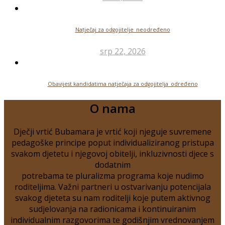
Natječaj za odgojitelje_neodređeno
srp 22, 2026
Obavijest kandidatima natječaja za odgojitelja_određeno
O nama
Dječji vrtić Bubamara je vrtić koji njeguje suvremene
pedagoške principe poput individualiziranog pristupa
svakom djetetu i njegovoj obitelji, inkluzivnosti djece s
dodatnim
potrebama te pluralizma programa koje nudimo
roditeljima. Važni partneri u ostvarivanju potencijala
svakog djeteta su nam roditelji koje putem aktivnog
sudjelovanja na radionicama i kontinuiranim
individualnim razgovorima te godišnjim vrednovanjem