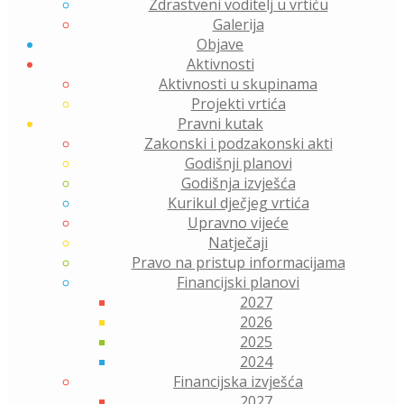
Zdrastveni voditelj u vrtiću
Galerija
Objave
Aktivnosti
Aktivnosti u skupinama
Projekti vrtića
Pravni kutak
Zakonski i podzakonski akti
Godišnji planovi
Godišnja izvješća
Kurikul dječjeg vrtića
Upravno vijeće
Natječaji
Pravo na pristup informacijama
Financijski planovi
2027
2026
2025
2024
Financijska izvješća
2027