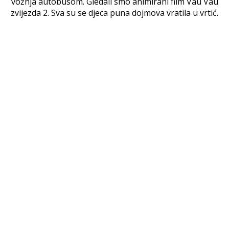
vožnja autobusom. Gledali smo animirani film Vau Vau
zvijezda 2. Sva su se djeca puna dojmova vratila u vrtić.