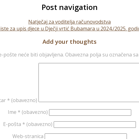
Post navigation
Natječaj za voditelja računovodstva
liste za upis djece u Dječji vrtić Bubamara u 2024./2025. go
Add your thoughts
-pošte neće biti objavljena.
Obavezna polja su označena s
tar
* (obavezno)
Ime
* (obavezno)
E-pošta
* (obavezno)
Web-stranica