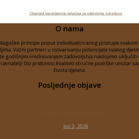
Obavijest kandidatima natječaja za odgojitelja_određeno
O nama
dagoške principe poput individualiziranog pristupa svakom dj
ma. Važni partneri u ostvarivanju potencijala svakog djete
e godišnjim vrednovanjem zadovoljstva nastojimo uključiti u 
- ravnatelj) što pridonosi kvaliteti stručne podrške unutar sa
života djeteta.
Posljednje objave
Natječaj za odgojitelja/icu na određeno
kol 3, 2026