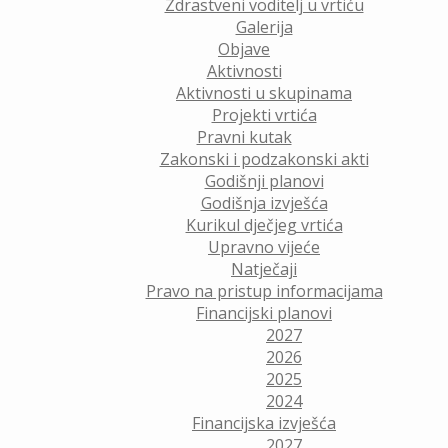
Zdrastveni voditelj u vrtiću
Galerija
Objave
Aktivnosti
Aktivnosti u skupinama
Projekti vrtića
Pravni kutak
Zakonski i podzakonski akti
Godišnji planovi
Godišnja izvješća
Kurikul dječjeg vrtića
Upravno vijeće
Natječaji
Pravo na pristup informacijama
Financijski planovi
2027
2026
2025
2024
Financijska izvješća
2027