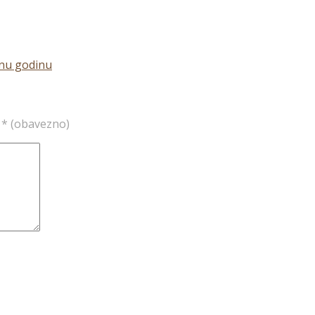
dinu godinu
a
* (obavezno)