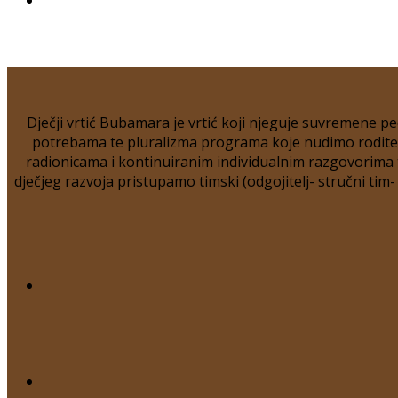
Dječji vrtić Bubamara je vrtić koji njeguje suvremene pe
potrebama te pluralizma programa koje nudimo roditelji
radionicama i kontinuiranim individualnim razgovorima t
dječjeg razvoja pristupamo timski (odgojitelj- stručni tim