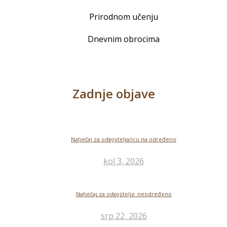
Prirodnom učenju
Dnevnim obrocima
Zadnje objave
Natječaj za odgojitelja/icu na određeno
kol 3, 2026
Natječaj za odgojitelje_neodređeno
srp 22, 2026