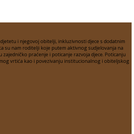
etetu i njegovoj obitelji, inkluzivnosti djece s dodatnim
ta su nam roditelji koje putem aktivnog sudjelovanja na
zajedničko praćenje i poticanje razvoja djece. Poticanju
mog vrtića kao i povezivanju institucionalnog i obiteljskog