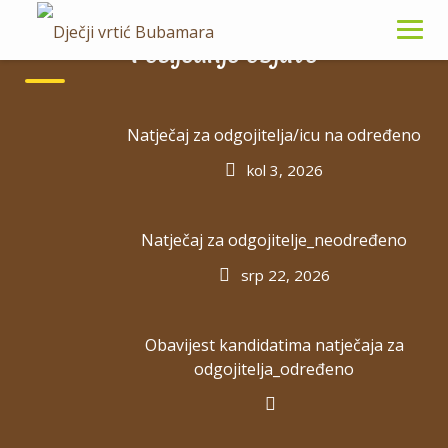
Skip
to
Posljednje objave
content
Natječaj za odgojitelja/icu na određeno
Snježana Benko
kol 3, 2026
Natječaj za odgojitelje_neodređeno
Ravnateljica
srp 22, 2026
Obavijest kandidatima natječaja za
odgojitelja_određeno