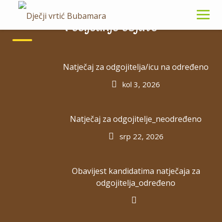
Skip
to
Posljednje objave
content
Natječaj za odgojitelja/icu na određeno
Prilagodba na vrtić
kol 3, 2026
Natječaj za odgojitelje_neodređeno
srp 22, 2026
Obavijest kandidatima natječaja za
odgojitelja_određeno