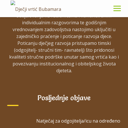
roditeljima. Važni partneri u ostvarivanju potencijala
Skip
svakog djeteta su nam roditelji koje putem aktivnog
to
sudjelovanja na radionicama i kontinuiranim
content
individualnim razgovorima te godišnjim
vrednovanjem zadovoljstva nastojimo uključiti u
Open Gym
zajedničko praćenje i poticanje razvoja djece.
Poticanju dječjeg razvoja pristupamo timski
Open use of the facility
(odgojitelj- stručni tim- ravnatelj) što pridonosi
kvaliteti stručne podrške unutar samog vrtića kao i
← BACK TO TIMETABLE
povezivanju institucionalnog i obiteljskog života
djeteta.
Gym is open to all ages, no class. Open entry
to the fitness room with weights and cardio
equipment as well as wide variety of
Posljednje objave
equipment available for your use.
Conceptetur adaptis
Consectetur adipiscing elit
Natječaj za odgojitelja/icu na određeno
Pulminare dosis gravida