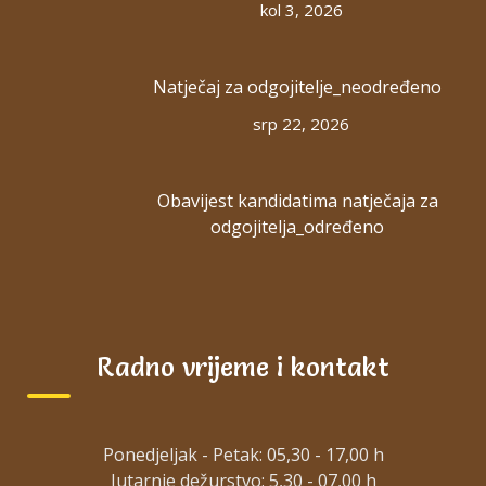
kol 3, 2026
Terminal metro
Consectetur adipiscing elit
Natječaj za odgojitelje_neodređeno
Pulminare dosis gravida
Terminal metro
srp 22, 2026
Class Trainer
Obavijest kandidatima natječaja za
odgojitelja_određeno
Mark Moreau
Consectetur adipiscing elit donec eleifend
vestibulum sem, eleifend nunc congue eget
Radno vrijeme i kontakt
mauris dapibus.
Age
34
Ponedjeljak - Petak: 05,30 - 17,00 h
Weight
Jutarnje dežurstvo: 5,30 - 07,00 h