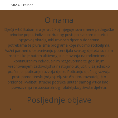
MMA Trainer
O nama
Dječji vrtić Bubamara je vrtić koji njeguje suvremene pedagoške
principe poput individualiziranog pristupa svakom djetetu i
njegovoj obitelji, inkluzivnosti djece s dodatnim
potrebama te pluralizma programa koje nudimo roditeljima.
Važni partneri u ostvarivanju potencijala svakog djeteta su nam
roditelji koje putem aktivnog sudjelovanja na radionicama i
kontinuiranim individualnim razgovorima te godišnjim
vrednovanjem zadovoljstva nastojimo uključiti u zajedničko
praćenje i poticanje razvoja djece. Poticanju dječjeg razvoja
pristupamo timski (odgojitelj- stručni tim- ravnatelj) što
pridonosi kvaliteti stručne podrške unutar samog vrtića kao i
povezivanju institucionalnog i obiteljskog života djeteta.
Posljednje objave