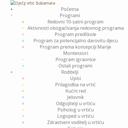
Skip
to
Početna
content
Programi
Redovni 10-satni program
Aktivnosti obogaćivanja redovnog programa
Program predškole
Program za potencijalno darovitu djecu
Program prema koncepciji Marije
Montessori
Program igraonice
Ostali programi
Roditelji
Upisi
Prilagodba na vrtić
Kućni red
Jelovnik
Odgojitelji u vrtiću
Psiholog u vrtiću
Logoped u vrtiću
Zdrastveni voditelj u vrtiću