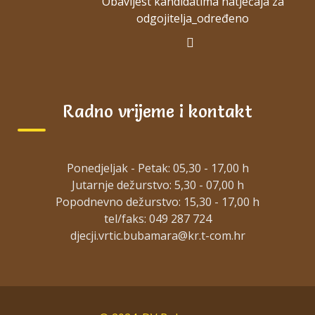
Obavijest kandidatima natječaja za
30. kolovoza 2022.
odgojitelja_određeno
Natječaji
dvbubama_nova
0 Comments
Obavijest možete pročitati na linku: OBAVIJEST
Radno vrijeme i kontakt
KANDIDATIMA NATJEČAJA
[…]
Read more
Ponedjeljak - Petak: 05,30 - 17,00 h
Jutarnje dežurstvo: 5,30 - 07,00 h
Popodnevno dežurstvo: 15,30 - 17,00 h
tel/faks: 049 287 724
Brojevi
Previous
1
…
3
4
5
stranica
objava