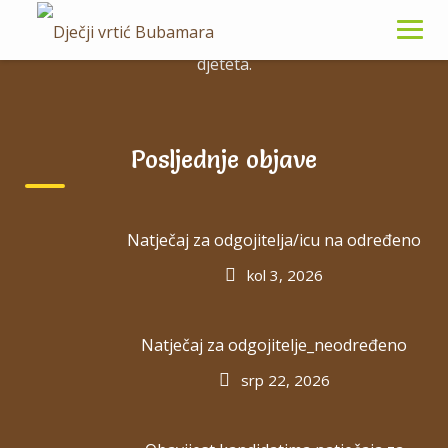
Skip
kvaliteti stručne podrške unutar samog vrtića kao i
to
povezivanju institucionalnog i obiteljskog života
content
djeteta.
Autor:
Posljednje objave
dvbubama_nova
Natječaj za odgojitelja/icu na određeno
kol 3, 2026
OBAVIJEST KANDIDATIMA
Natječaj za odgojitelje_neodređeno
NATJEČAJA ZA ASISTENTA /
srp 22, 2026
POMOĆNIKA/ICU