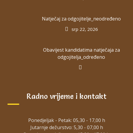
Dnevnim obrocima
Natječaj za odgojitelje_neodređeno
srp 22, 2026
Obavijest kandidatima natječaja za
odgojitelja_određeno
ZADNJE OBJAVE
Natječaj za odgojitelja/icu na određeno
kol 3, 2026
Radno vrijeme i kontakt
Natječaj za odgojitelje_neodređeno
Ponedjeljak - Petak: 05,30 - 17,00 h
srp 22, 2026
Jutarnje dežurstvo: 5,30 - 07,00 h