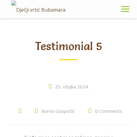
Skip
to
content
Testimonial 5
25. ožujka 2024.
Borna Gospočić
0 Comments