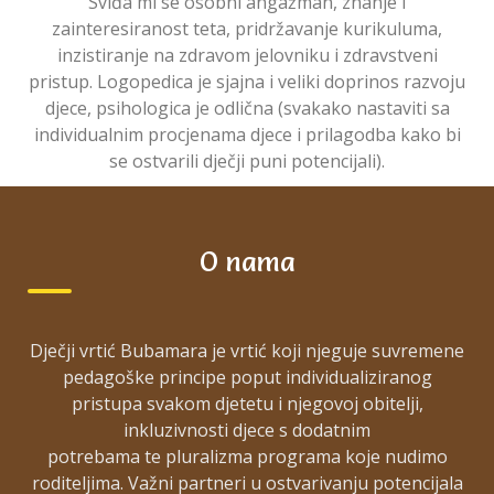
Sviđa mi se osobni angažman, znanje i
zainteresiranost teta, pridržavanje kurikuluma,
inzistiranje na zdravom jelovniku i zdravstveni
pristup. Logopedica je sjajna i veliki doprinos razvoju
djece, psihologica je odlična (svakako nastaviti sa
individualnim procjenama djece i prilagodba kako bi
se ostvarili dječji puni potencijali).
O nama
Post
navigation
Testimonial
Testimonial
4
Dječji vrtić Bubamara je vrtić koji njeguje suvremene
pedagoške principe poput individualiziranog
pristupa svakom djetetu i njegovoj obitelji,
Pretraga
inkluzivnosti djece s dodatnim
Pretraga
potrebama te pluralizma programa koje nudimo
roditeljima. Važni partneri u ostvarivanju potencijala