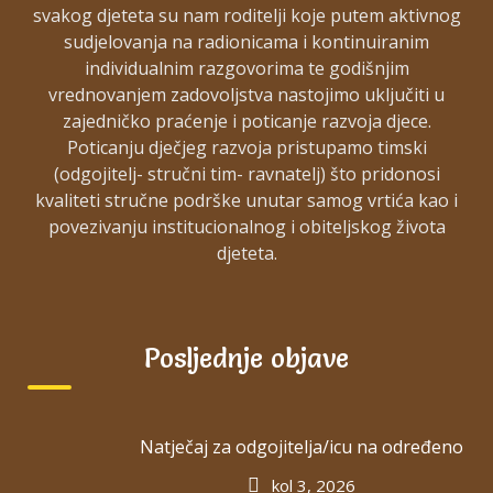
svakog djeteta su nam roditelji koje putem aktivnog
sudjelovanja na radionicama i kontinuiranim
NAŠE ZNAČAJKE
individualnim razgovorima te godišnjim
vrednovanjem zadovoljstva nastojimo uključiti u
zajedničko praćenje i poticanje razvoja djece.
Poticanju dječjeg razvoja pristupamo timski
(odgojitelj- stručni tim- ravnatelj) što pridonosi
kvaliteti stručne podrške unutar samog vrtića kao i
povezivanju institucionalnog i obiteljskog života
djeteta.
Ugodnim odgajateljicama
Prekrasnom mjestu
Posljednje objave
Pristupačnim planovima
Natječaj za odgojitelja/icu na određeno
Prirodnom učenju
kol 3, 2026